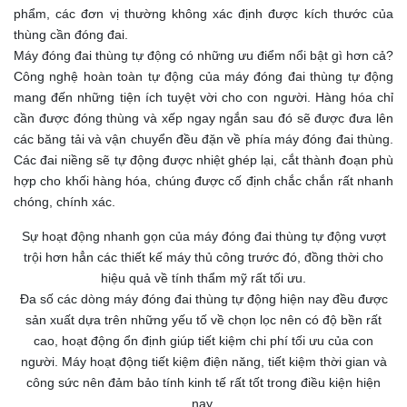
phẩm, các đơn vị thường không xác định được kích thước của
thùng cần đóng đai.
Máy đóng đai thùng tự động có những ưu điểm nổi bật gì hơn cả?
Công nghệ hoàn toàn tự động của máy đóng đai thùng tự động
mang đến những tiện ích tuyệt vời cho con người. Hàng hóa chỉ
cần được đóng thùng và xếp ngay ngắn sau đó sẽ được đưa lên
các băng tải và vận chuyển đều đặn về phía máy đóng đai thùng.
Các đai niềng sẽ tự động được nhiệt ghép lại, cắt thành đoạn phù
hợp cho khối hàng hóa, chúng được cố định chắc chắn rất nhanh
chóng, chính xác.
Sự hoạt động nhanh gọn của máy đóng đai thùng tự động vượt
trội hơn hẳn các thiết kế máy thủ công trước đó, đồng thời cho
hiệu quả về tính thẩm mỹ rất tối ưu.
Đa số các dòng máy đóng đai thùng tự động hiện nay đều được
sản xuất dựa trên những yếu tố về chọn lọc nên có độ bền rất
cao, hoạt động ổn định giúp tiết kiệm chi phí tối ưu của con
người. Máy hoạt động tiết kiệm điện năng, tiết kiệm thời gian và
công sức nên đảm bảo tính kinh tế rất tốt trong điều kiện hiện
nay.