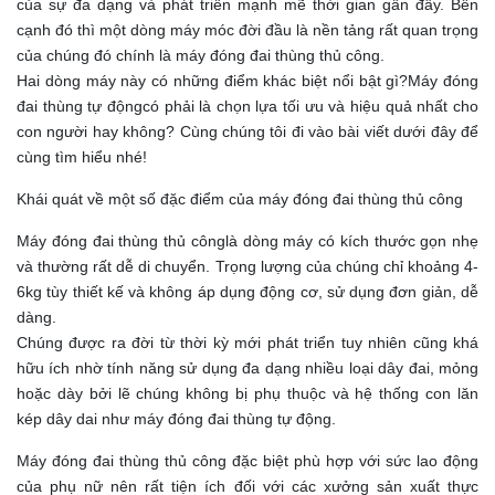
của sự đa dạng và phát triển mạnh mẽ thời gian gần đây. Bên
cạnh đó thì một dòng máy móc đời đầu là nền tảng rất quan trọng
của chúng đó chính là máy đóng đai thùng thủ công.
Hai dòng máy này có những điểm khác biệt nổi bật gì?Máy đóng
đai thùng tự độngcó phải là chọn lựa tối ưu và hiệu quả nhất cho
con người hay không? Cùng chúng tôi đi vào bài viết dưới đây để
cùng tìm hiểu nhé!
Khái quát về một số đặc điểm của máy đóng đai thùng thủ công
Máy đóng đai thùng thủ cônglà dòng máy có kích thước gọn nhẹ
và thường rất dễ di chuyển. Trọng lượng của chúng chỉ khoảng 4-
6kg tùy thiết kế và không áp dụng động cơ, sử dụng đơn giản, dễ
dàng.
Chúng được ra đời từ thời kỳ mới phát triển tuy nhiên cũng khá
hữu ích nhờ tính năng sử dụng đa dạng nhiều loại dây đai, mỏng
hoặc dày bởi lẽ chúng không bị phụ thuộc và hệ thống con lăn
kép dây dai như máy đóng đai thùng tự động.
Máy đóng đai thùng thủ công đặc biệt phù hợp với sức lao động
của phụ nữ nên rất tiện ích đối với các xưởng sản xuất thực