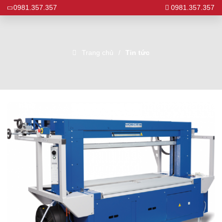
0981.357.357
0981.357.357
Trang chủ
Tin tức