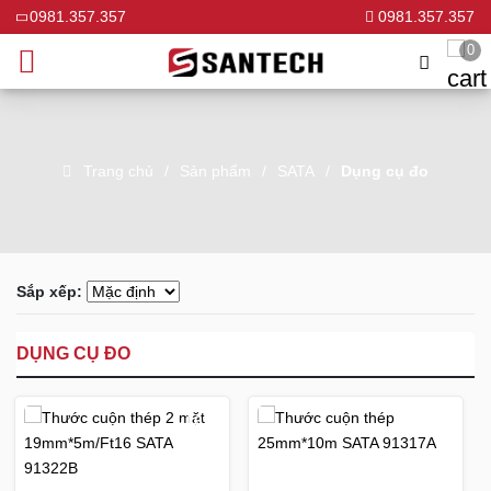
0981.357.357
0981.357.357
0
Trang chủ
Sản phẩm
SATA
Dụng cụ đo
Sắp xếp:
DỤNG CỤ ĐO
-16%
-16%