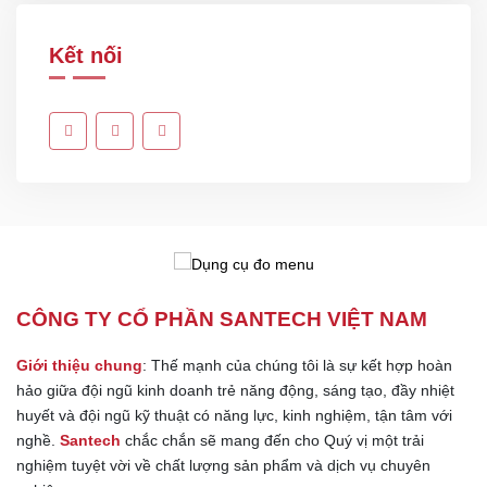
Long Đen Phẳng Inox 201
Dụng cụ mở 2 cạnh - 4 cạnh
Long Đen Vênh Inox 201
Dụng cụ khác
Kết nối
CÔNG TY CỔ PHẦN SANTECH VIỆT NAM
Giới thiệu chung
: Thế mạnh của chúng tôi là sự kết hợp hoàn
hảo giữa đội ngũ kinh doanh trẻ năng động, sáng tạo, đầy nhiệt
huyết và đội ngũ kỹ thuật có năng lực, kinh nghiệm, tận tâm với
nghề.
Santech
chắc chắn sẽ mang đến cho Quý vị một trải
nghiệm tuyệt vời về chất lượng sản phẩm và dịch vụ chuyên