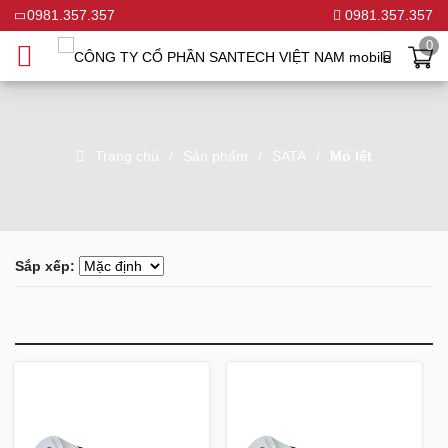
0981.357.357
0981.357.357
0
Trang chủ
Sản phẩm
SATA
Mỏ lết
Sắp xếp:
-16%
-14%