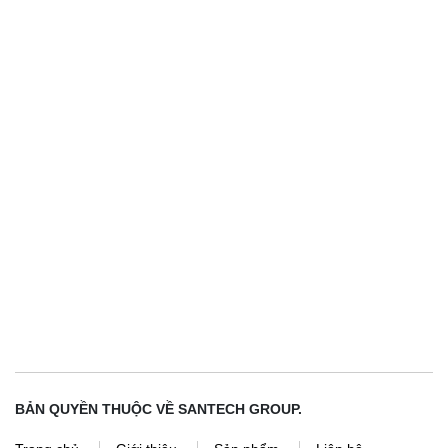
Chính sách bảo mật
Chính sách đổi trả
Vận chuyển, giao nhận
Bảo hành, bảo trì
Hướng dẫn mua hàng
Hướng dẫn thanh toán
Chính sách quy định chung
Điều kiện giao dịch chung
BẢN QUYỀN THUỘC VỀ SANTECH GROUP.